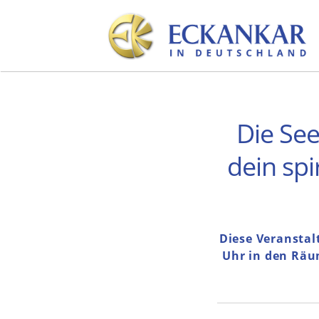
Skip
to
content
Die Seel
dein spi
Diese Veranstal
Uhr in den Räu