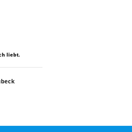
h liebt.
übeck