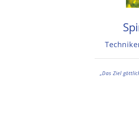
Spi
Technike
„Das Ziel göttli