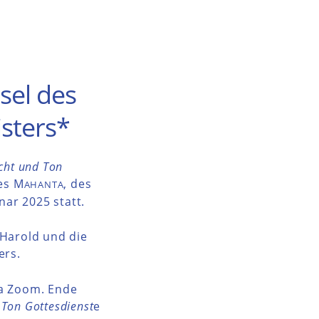
sel des
sters*
cht und Ton
es M
, des
AHANTA
ar 2025 statt.
 Harold und die
ers.
ia Zoom. Ende
 Ton Gottesdienst
e